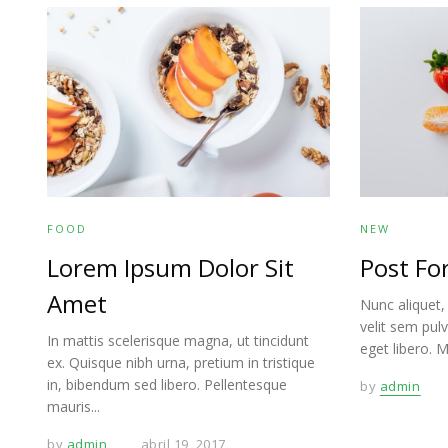
FOOD
NEW
Lorem Ipsum Dolor Sit
Post Fo
Amet
Nunc aliquet
velit sem pul
In mattis scelerisque magna, ut tincidunt
eget libero. M
ex. Quisque nibh urna, pretium in tristique
in, bibendum sed libero. Pellentesque
by
admin
mauris...
by
admin
abril 19, 2017