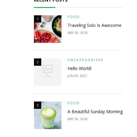
FOOD
1
Traveling Solo Is Awesome
MAY 30, 2018
UNCATEGORIZED
2
Hello World!
JUN 09, 2021
FOOD
3
A Beautiful Sunday Morning
MAY 30, 2018